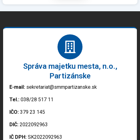
Správa majetku mesta, n.o.,
Partizánske
E-mail:
sekretariat@smmpartizanske.sk
Tel.:
038/28 517 11
IČO:
379 23 145
DIČ:
2022092963
IČ DPH:
SK2022092963