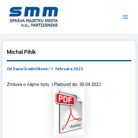
Preskočiť
Main
na
Men
obsah
Michal Pihík
Od
Dana Úradníčková
/
1. februára 2022
Zmluva o nájme bytu | Platnosť do: 30.04.202
2