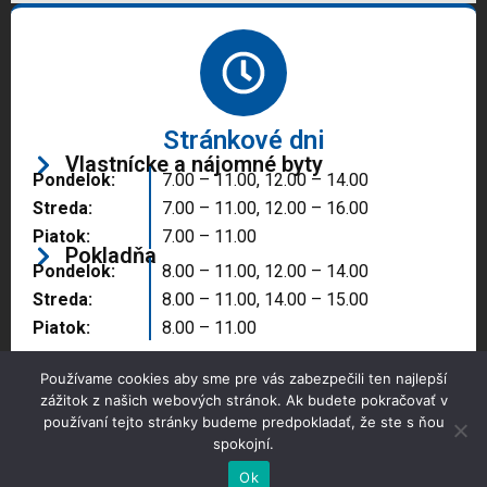
Stránkové dni
Vlastnícke a nájomné byty
Pondelok:
7.00 – 11.00, 12.00 – 14.00
Streda:
7.00 – 11.00, 12.00 – 16.00
Piatok:
7.00 – 11.00
Pokladňa
Pondelok:
8.00 – 11.00, 12.00 – 14.00
Streda:
8.00 – 11.00, 14.00 – 15.00
Piatok:
8.00 – 11.00
Používame cookies aby sme pre vás zabezpečili ten najlepší
zážitok z našich webových stránok. Ak budete pokračovať v
používaní tejto stránky budeme predpokladať, že ste s ňou
spokojní.
Copyright © 2025 Správa majetku mesta, n.o.,
Partizánske
Ok