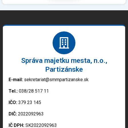
Správa majetku mesta, n.o.,
Partizánske
E-mail:
sekretariat@smmpartizanske.sk
Tel.:
038/28 517 11
IČO:
379 23 145
DIČ:
2022092963
IČ DPH:
SK2022092963