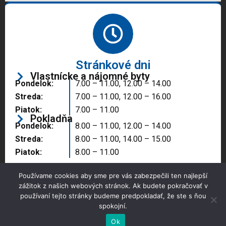
Stránkové dni
Vlastnícke a nájomné byty
Pondelok:
7.00 – 11.00, 12.00 – 14.00
Streda:
7.00 – 11.00, 12.00 – 16.00
Piatok:
7.00 – 11.00
Pokladňa
Pondelok:
8.00 – 11.00, 12.00 – 14.00
Streda:
8.00 – 11.00, 14.00 – 15.00
Piatok:
8.00 – 11.00
Používame cookies aby sme pre vás zabezpečili ten najlepší
zážitok z našich webových stránok. Ak budete pokračovať v
používaní tejto stránky budeme predpokladať, že ste s ňou
spokojní.
Copyright © 2025 Správa majetku mesta, n.o.,
Partizánske
Ok