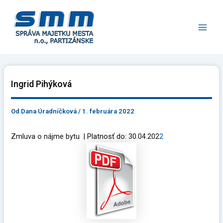
Preskočiť
Main
na
Men
obsah
Ingrid Pihýková
Od
Dana Úradníčková
/
1. februára 2022
Zmluva o nájme bytu | Platnosť do: 30.04.202
2