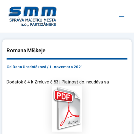
Preskočiť
Main
na
Men
obsah
Romana Miškeje
Od
Dana Úradníčková
/
1. novembra 2021
Dodatok č.4 k Zmluve č.53 | Platnosť do: neudáva sa