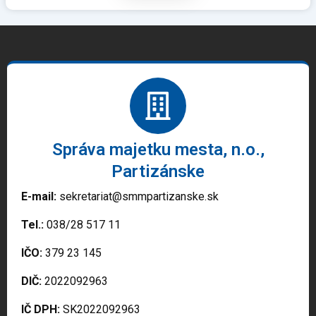
Správa majetku mesta, n.o.,
Partizánske
E-mail:
sekretariat@smmpartizanske.sk
Tel.:
038/28 517 11
IČO:
379 23 145
DIČ:
2022092963
IČ DPH:
SK2022092963