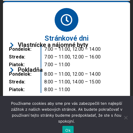
Stránkové dni
Vlastnícke a nájomné byty
Pondelok:
7.00 – 11.00, 12.00 – 14.00
Streda:
7.00 – 11.00, 12.00 – 16.00
Piatok:
7.00 – 11.00
Pokladňa
Pondelok:
8.00 – 11.00, 12.00 – 14.00
Streda:
8.00 – 11.00, 14.00 – 15.00
Piatok:
8.00 – 11.00
Používame cookies aby sme pre vás zabezpečili ten najlepší
zážitok z našich webových stránok. Ak budete pokračovať v
používaní tejto stránky budeme predpokladať, že ste s ňou
spokojní.
Copyright © 2025 Správa majetku mesta, n.o.,
Partizánske
Ok