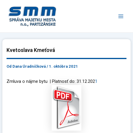
Preskočiť
Main
na
Men
obsah
Kvetoslava Kmeťová
Od
Dana Úradníčková
/
1. októbra 2021
Zmluva o nájme bytu | Platnosť do: 31.12.202
1