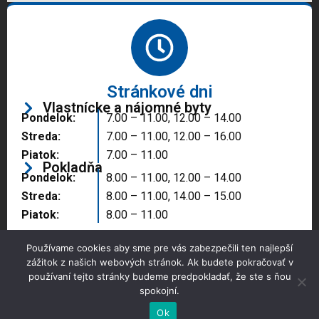
Stránkové dni
Vlastnícke a nájomné byty
Pondelok:
7.00 – 11.00, 12.00 – 14.00
Streda:
7.00 – 11.00, 12.00 – 16.00
Piatok:
7.00 – 11.00
Pokladňa
Pondelok:
8.00 – 11.00, 12.00 – 14.00
Streda:
8.00 – 11.00, 14.00 – 15.00
Piatok:
8.00 – 11.00
Používame cookies aby sme pre vás zabezpečili ten najlepší
zážitok z našich webových stránok. Ak budete pokračovať v
používaní tejto stránky budeme predpokladať, že ste s ňou
spokojní.
Copyright © 2025 Správa majetku mesta, n.o.,
Partizánske
Ok