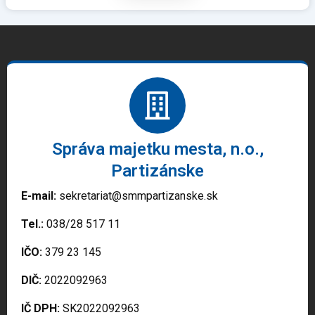
Správa majetku mesta, n.o.,
Partizánske
E-mail:
sekretariat@smmpartizanske.sk
Tel.:
038/28 517 11
IČO:
379 23 145
DIČ:
2022092963
IČ DPH:
SK2022092963