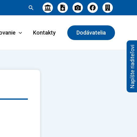
Hľadať
ovanie
Kontakty
Dodávatelia
Napíšte riaditeľovi