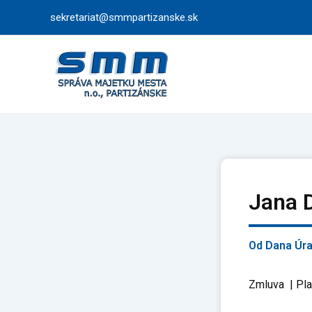
Preskočiť
sekretariat@smmpartizanske.sk
na
obsah
Jana 
Od
Dana Úr
Zmluva | Pla