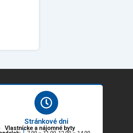
Stránkové dni
Vlastnícke a nájomné byty
ondelok:
7.00 – 11.00, 12.00 – 14.00