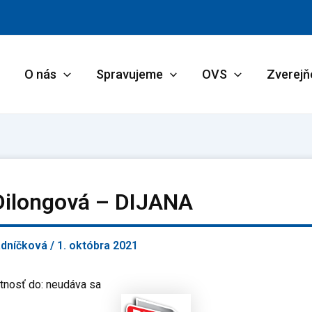
O nás
Spravujeme
OVS
Zverejň
Dilongová – DIJANA
adníčková
/
1. októbra 2021
tnosť do: neudáva sa