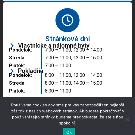
Stránkové dni
Vlastnícke a nájomné byty
Pondelok:
7.00 – 11.00, 12.00 – 14.00
Streda:
7.00 – 11.00, 12.00 – 16.00
Piatok:
7.00 – 11.00
Pokladňa
Pondelok:
8.00 – 11.00, 12.00 – 14.00
Streda:
8.00 – 11.00, 14.00 – 15.00
Piatok:
8.00 – 11.00
Používame cookies aby sme pre vás zabezpečili ten najlepší
zážitok z našich webových stránok. Ak budete pokračovať v
používaní tejto stránky budeme predpokladať, že ste s ňou
spokojní.
Copyright © 2025 Správa majetku mesta, n.o.,
Partizánske
Ok