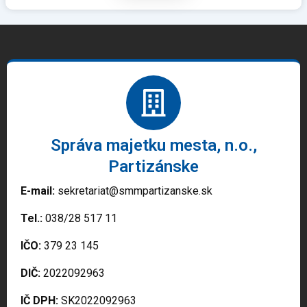
Správa majetku mesta, n.o.,
Partizánske
E-mail:
sekretariat@smmpartizanske.sk
Tel.:
038/28 517 11
IČO:
379 23 145
DIČ:
2022092963
IČ DPH:
SK2022092963