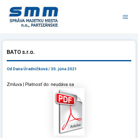
Preskočiť
Main
na
Men
obsah
BATO s.r.o.
Od
Dana Úradníčková
/
30. júna 2021
Zmluva | Platnosť do: neudáva sa