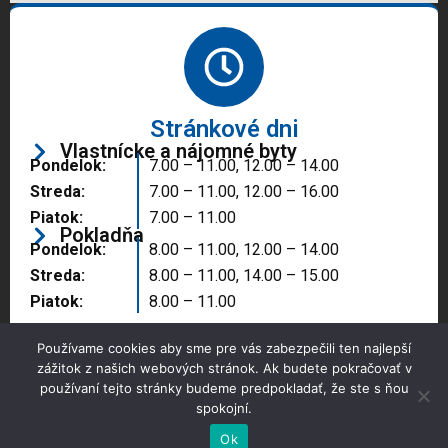
Stránkové dni
Vlastnícke a nájomné byty
Pondelok:
7.00 – 11.00, 12.00 – 14.00
Streda:
7.00 – 11.00, 12.00 – 16.00
Piatok:
7.00 – 11.00
Pokladňa
Pondelok:
8.00 – 11.00, 12.00 – 14.00
Streda:
8.00 – 11.00, 14.00 – 15.00
Piatok:
8.00 – 11.00
Používame cookies aby sme pre vás zabezpečili ten najlepší
zážitok z našich webových stránok. Ak budete pokračovať v
používaní tejto stránky budeme predpokladať, že ste s ňou
spokojní.
Copyright © 2025 Správa majetku mesta, n.o.,
Partizánske
Ok