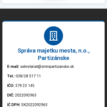
Správa majetku mesta, n.o.,
Partizánske
E-mail:
sekretariat@smmpartizanske.sk
Tel.:
038/28 517 11
IČO:
379 23 145
DIČ:
2022092963
IČ DPH:
SK2022092963