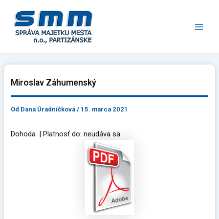
Preskočiť
Main
na
Men
obsah
Miroslav Záhumenský
Od
Dana Úradníčková
/
15. marca 2021
Dohoda | Platnosť do: neudáva sa