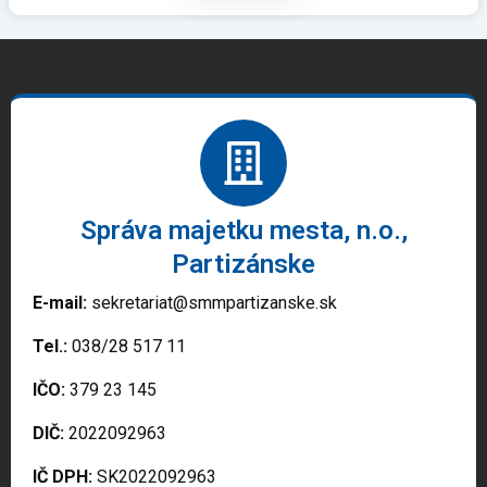
Správa majetku mesta, n.o.,
Partizánske
E-mail:
sekretariat@smmpartizanske.sk
Tel.:
038/28 517 11
IČO:
379 23 145
DIČ:
2022092963
IČ DPH:
SK2022092963