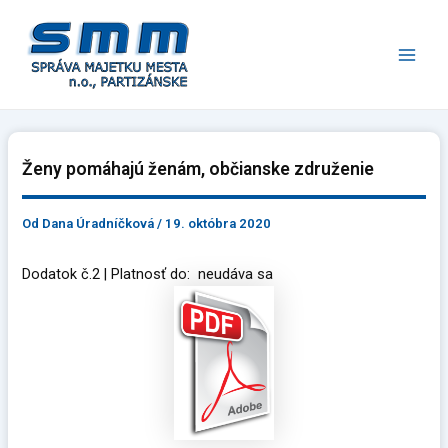
Preskočiť
Main
na
Men
obsah
Ženy pomáhajú ženám, občianske združenie
Od
Dana Úradníčková
/
19. októbra 2020
Dodatok č.2 | Platnosť do: neudáva sa