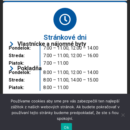
Stránkové dni
Vlastnícke a nájomné byty
Pondelok:
7.00 – 11.00, 12.00 – 14.00
Streda:
7.00 – 11.00, 12.00 – 16.00
Piatok:
7.00 – 11.00
Pokladňa
Pondelok:
8.00 – 11.00, 12.00 – 14.00
Streda:
8.00 – 11.00, 14.00 – 15.00
Piatok:
8.00 – 11.00
Používame cookies aby sme pre vás zabezpečili ten najlepší
zážitok z našich webových stránok. Ak budete pokračovať v
používaní tejto stránky budeme predpokladať, že ste s ňou
spokojní.
Copyright © 2025 Správa majetku mesta, n.o.,
Partizánske
Ok