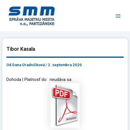
Preskočiť
Main
na
Men
obsah
Tibor Kasala
Od
Dana Úradníčková
/
2. septembra 2020
Dohoda | Platnosť do: neudáva sa