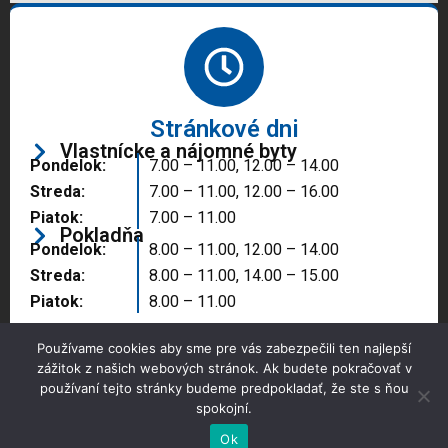
Stránkové dni
Vlastnícke a nájomné byty
Pondelok:
7.00 – 11.00, 12.00 – 14.00
Streda:
7.00 – 11.00, 12.00 – 16.00
Piatok:
7.00 – 11.00
Pokladňa
Pondelok:
8.00 – 11.00, 12.00 – 14.00
Streda:
8.00 – 11.00, 14.00 – 15.00
Piatok:
8.00 – 11.00
Používame cookies aby sme pre vás zabezpečili ten najlepší
zážitok z našich webových stránok. Ak budete pokračovať v
používaní tejto stránky budeme predpokladať, že ste s ňou
spokojní.
Copyright © 2025 Správa majetku mesta, n.o.,
Partizánske
Ok