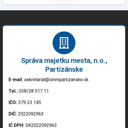
Správa majetku mesta, n.o.,
Partizánske
E-mail:
sekretariat@smmpartizanske.sk
Tel.:
038/28 517 11
IČO:
379 23 145
DIČ:
2022092963
IČ DPH:
SK2022092963