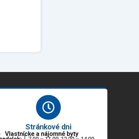
Stránkové dni
Vlastnícke a nájomné byty
ondelok:
7.00 – 11.00, 12.00 – 14.00