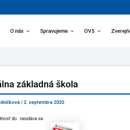
O nás
Spravujeme
OVS
Zverejň
lna základná škola
adníčková
/
2. septembra 2020
tnosť do: neudáva sa