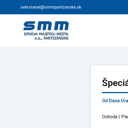
Preskočiť
sekretariat@smmpartizanske.sk
na
obsah
Špeciá
Od
Dana Úr
Dohoda | Pla