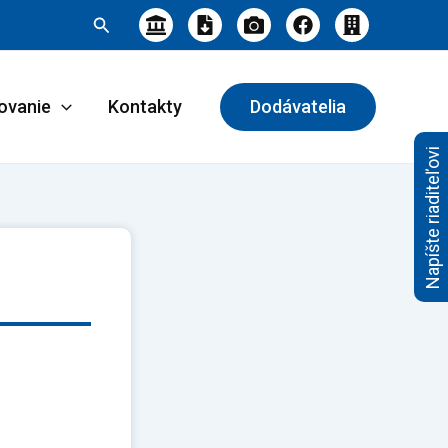
Hľadať
ovanie
Kontakty
Dodávatelia
Napíšte riaditeľovi