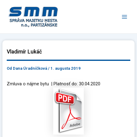
Preskočiť
Main
na
Men
obsah
Vladimír Lukáč
Od
Dana Úradníčková
/
1. augusta 2019
Zmluva o nájme bytu | Platnosť do: 30.04.2020