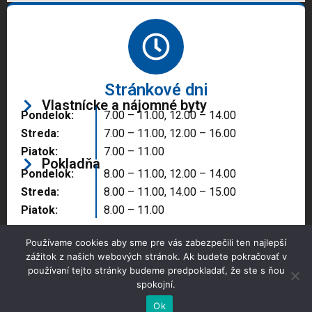
Stránkové dni
Vlastnícke a nájomné byty
Pondelok:
7.00 – 11.00, 12.00 – 14.00
Streda:
7.00 – 11.00, 12.00 – 16.00
Piatok:
7.00 – 11.00
Pokladňa
Pondelok:
8.00 – 11.00, 12.00 – 14.00
Streda:
8.00 – 11.00, 14.00 – 15.00
Piatok:
8.00 – 11.00
Používame cookies aby sme pre vás zabezpečili ten najlepší
zážitok z našich webových stránok. Ak budete pokračovať v
používaní tejto stránky budeme predpokladať, že ste s ňou
spokojní.
Copyright © 2025 Správa majetku mesta, n.o.,
Partizánske
Ok