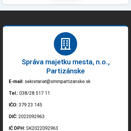
Správa majetku mesta, n.o.,
Partizánske
E-mail:
sekretariat@smmpartizanske.sk
Tel.:
038/28 517 11
IČO:
379 23 145
DIČ:
2022092963
IČ DPH:
SK2022092963