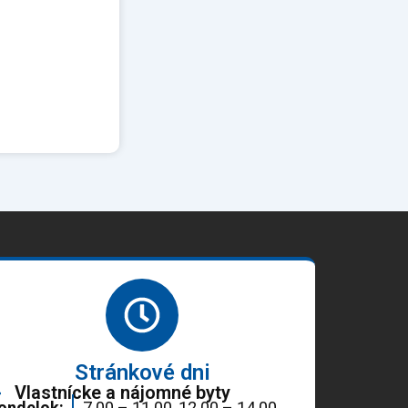
Stránkové dni
Vlastnícke a nájomné byty
ondelok:
7.00 – 11.00, 12.00 – 14.00