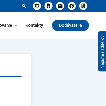
Hľadať
ovanie
Kontakty
Dodávatelia
Napíšte riaditeľovi