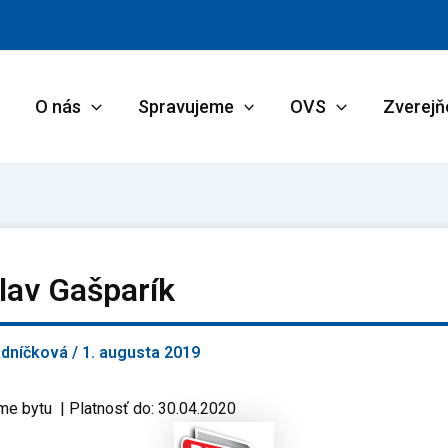
O nás
Spravujeme
OVS
Zverejň
lav Gašparík
adníčková
/
1. augusta 2019
me bytu | Platnosť do: 30.04.2020