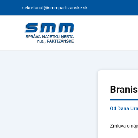
Preskočiť
sekretariat@smmpartizanske.sk
na
obsah
Branis
Od
Dana Úr
Zmluva o náj