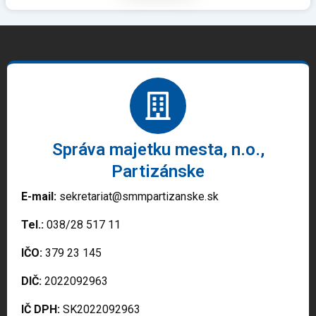
Správa majetku mesta, n.o.,
Partizánske
E-mail:
sekretariat@smmpartizanske.sk
Tel.:
038/28 517 11
IČO:
379 23 145
DIČ:
2022092963
IČ DPH:
SK2022092963