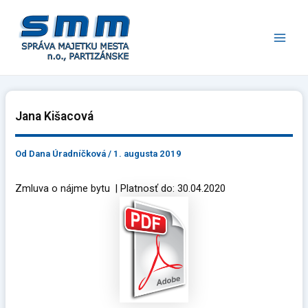
Preskočiť
Main
na
Men
obsah
Jana Kišacová
Od
Dana Úradníčková
/
1. augusta 2019
Zmluva o nájme bytu | Platnosť do: 30.04.2020