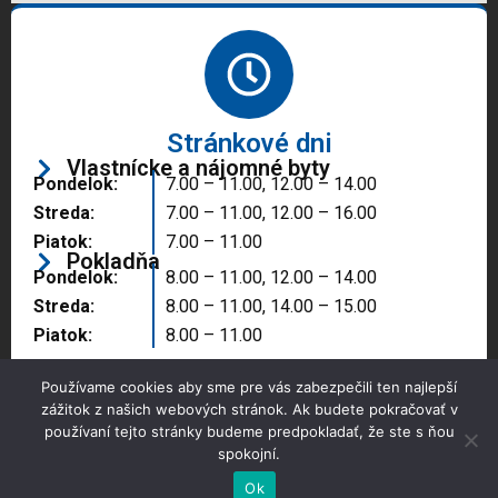
Stránkové dni
Vlastnícke a nájomné byty
Pondelok:
7.00 – 11.00, 12.00 – 14.00
Streda:
7.00 – 11.00, 12.00 – 16.00
Piatok:
7.00 – 11.00
Pokladňa
Pondelok:
8.00 – 11.00, 12.00 – 14.00
Streda:
8.00 – 11.00, 14.00 – 15.00
Piatok:
8.00 – 11.00
Používame cookies aby sme pre vás zabezpečili ten najlepší
zážitok z našich webových stránok. Ak budete pokračovať v
používaní tejto stránky budeme predpokladať, že ste s ňou
spokojní.
Copyright © 2025 Správa majetku mesta, n.o.,
Partizánske
Ok