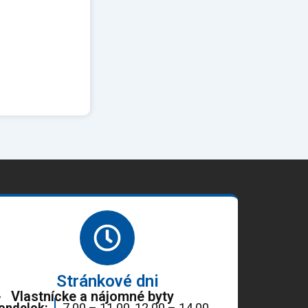
Stránkové dni
Vlastnícke a nájomné byty
ondelok:
7.00 – 11.00, 12.00 – 14.00