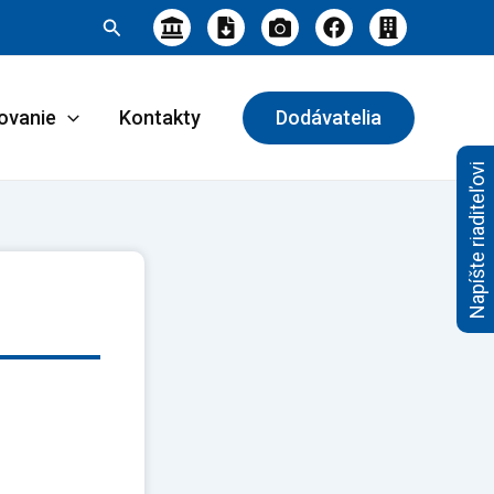
Hľadať
ovanie
Kontakty
Dodávatelia
Napíšte riaditeľovi