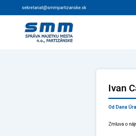
Preskočiť
sekretariat@smmpartizanske.sk
na
obsah
Ivan C
Od
Dana Úr
Zmluva o náj