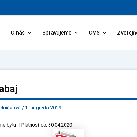
O nás
Spravujeme
OVS
Zverejň
abaj
adníčková
/
1. augusta 2019
me bytu | Platnosť do: 30.04.2020