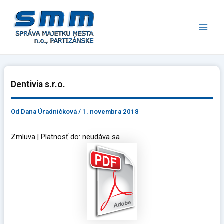
Preskočiť
Main
na
Men
obsah
Dentivia s.r.o.
Od
Dana Úradníčková
/
1. novembra 2018
Zmluva | Platnosť do: neudáva sa