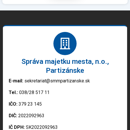
Správa majetku mesta, n.o.,
Partizánske
E-mail:
sekretariat@smmpartizanske.sk
Tel.:
038/28 517 11
IČO:
379 23 145
DIČ:
2022092963
IČ DPH:
SK2022092963