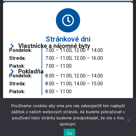
Stránkové dni
Vlastnícke a nájomné byty
Pondelok:
7.00 – 11.00, 12.00 – 14.00
Streda:
7.00 – 11.00, 12.00 – 16.00
Piatok:
7.00 – 11.00
Pokladňa
Pondelok:
8.00 – 11.00, 12.00 – 14.00
Streda:
8.00 – 11.00, 14.00 – 15.00
Piatok:
8.00 – 11.00
Používame cookies aby sme pre vás zabezpečili ten najlepší
zážitok z našich webových stránok. Ak budete pokračovať v
používaní tejto stránky budeme predpokladať, že ste s ňou
spokojní.
Copyright © 2025 Správa majetku mesta, n.o.,
Partizánske
Ok