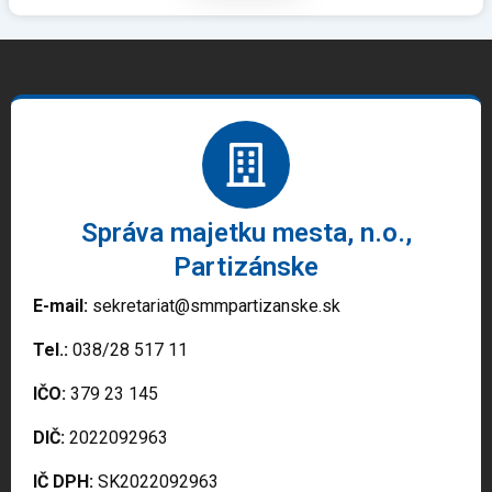
Správa majetku mesta, n.o.,
Partizánske
E-mail:
sekretariat@smmpartizanske.sk
Tel.:
038/28 517 11
IČO:
379 23 145
DIČ:
2022092963
IČ DPH:
SK2022092963