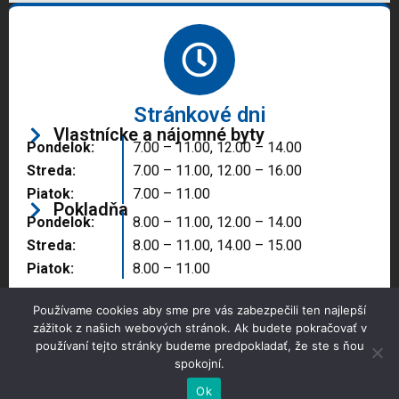
Stránkové dni
Vlastnícke a nájomné byty
Pondelok:
7.00 – 11.00, 12.00 – 14.00
Streda:
7.00 – 11.00, 12.00 – 16.00
Piatok:
7.00 – 11.00
Pokladňa
Pondelok:
8.00 – 11.00, 12.00 – 14.00
Streda:
8.00 – 11.00, 14.00 – 15.00
Piatok:
8.00 – 11.00
Používame cookies aby sme pre vás zabezpečili ten najlepší
zážitok z našich webových stránok. Ak budete pokračovať v
používaní tejto stránky budeme predpokladať, že ste s ňou
spokojní.
Copyright © 2025 Správa majetku mesta, n.o.,
Partizánske
Ok