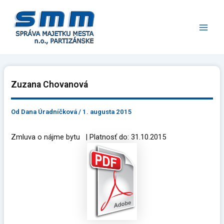
Preskočiť
Main
na
Men
obsah
Zuzana Chovanová
Od
Dana Úradníčková
/
1. augusta 2015
Zmluva o nájme bytu | Platnosť do: 31.10.2015