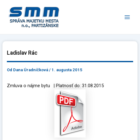
Preskočiť
Main
na
Men
obsah
Ladislav Rác
Od
Dana Úradníčková
/
1. augusta 2015
Zmluva o nájme bytu | Platnosť do: 31.08.2015