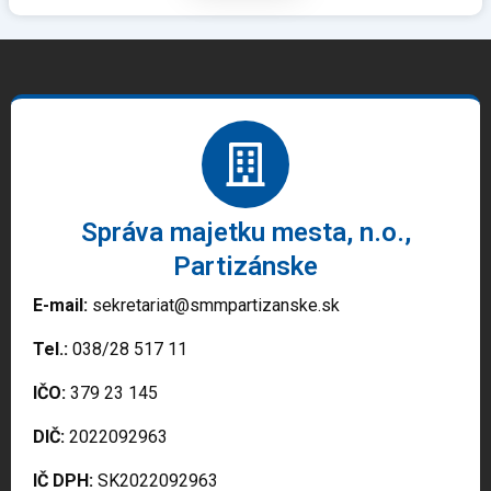
Správa majetku mesta, n.o.,
Partizánske
E-mail:
sekretariat@smmpartizanske.sk
Tel.:
038/28 517 11
IČO:
379 23 145
DIČ:
2022092963
IČ DPH:
SK2022092963