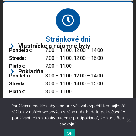
Stránkové dni
Vlastnícke a nájomné byty
Pondelok:
7.00 – 11.00, 12.00 – 14.00
Streda:
7.00 – 11.00, 12.00 – 16.00
Piatok:
7.00 – 11.00
Pokladňa
Pondelok:
8.00 – 11.00, 12.00 – 14.00
Streda:
8.00 – 11.00, 14.00 – 15.00
Piatok:
8.00 – 11.00
Používame cookies aby sme pre vás zabezpečili ten najlepší
zážitok z našich webových stránok. Ak budete pokračovať v
používaní tejto stránky budeme predpokladať, že ste s ňou
spokojní.
Copyright © 2025 Správa majetku mesta, n.o.,
Partizánske
Ok