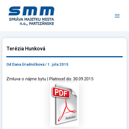
Preskočiť
Main
na
Men
obsah
Terézia Hunková
Od
Dana Úradníčková
/
1. júla 2015
Zmluva o nájme bytu | Platnosť do: 30.09.2015