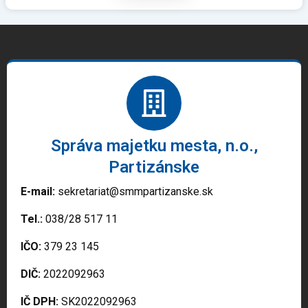
Správa majetku mesta, n.o.,
Partizánske
E-mail:
sekretariat@smmpartizanske.sk
Tel.:
038/28 517 11
IČO:
379 23 145
DIČ:
2022092963
IČ DPH:
SK2022092963