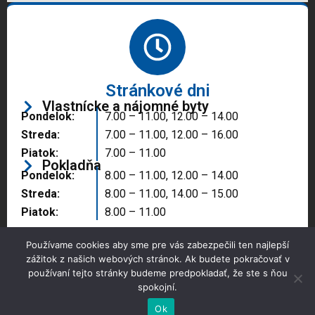
Stránkové dni
Vlastnícke a nájomné byty
Pondelok:
7.00 – 11.00, 12.00 – 14.00
Streda:
7.00 – 11.00, 12.00 – 16.00
Piatok:
7.00 – 11.00
Pokladňa
Pondelok:
8.00 – 11.00, 12.00 – 14.00
Streda:
8.00 – 11.00, 14.00 – 15.00
Piatok:
8.00 – 11.00
Používame cookies aby sme pre vás zabezpečili ten najlepší
zážitok z našich webových stránok. Ak budete pokračovať v
používaní tejto stránky budeme predpokladať, že ste s ňou
spokojní.
Copyright © 2025 Správa majetku mesta, n.o.,
Partizánske
Ok