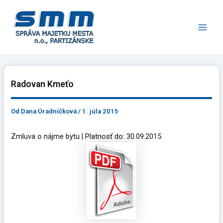
Preskočiť
Main
na
Men
obsah
Radovan Kmeťo
Od
Dana Úradníčková
/
1. júla 2015
Zmluva o nájme bytu | Platnosť do: 30.09.2015