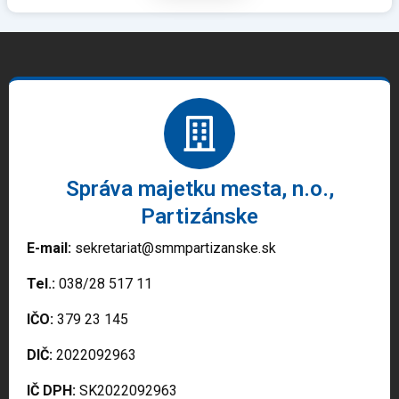
Správa majetku mesta, n.o.,
Partizánske
E-mail:
sekretariat@smmpartizanske.sk
Tel.:
038/28 517 11
IČO:
379 23 145
DIČ:
2022092963
IČ DPH:
SK2022092963