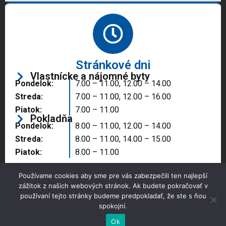
Stránkové dni
Vlastnícke a nájomné byty
Pondelok:
7.00 – 11.00, 12.00 – 14.00
Streda:
7.00 – 11.00, 12.00 – 16.00
Piatok:
7.00 – 11.00
Pokladňa
Pondelok:
8.00 – 11.00, 12.00 – 14.00
Streda:
8.00 – 11.00, 14.00 – 15.00
Piatok:
8.00 – 11.00
Používame cookies aby sme pre vás zabezpečili ten najlepší
zážitok z našich webových stránok. Ak budete pokračovať v
používaní tejto stránky budeme predpokladať, že ste s ňou
spokojní.
Copyright © 2025 Správa majetku mesta, n.o.,
Partizánske
Ok