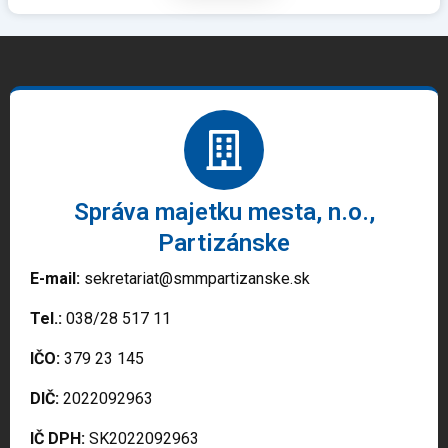
Správa majetku mesta, n.o.,
Partizánske
E-mail:
sekretariat@smmpartizanske.sk
Tel.:
038/28 517 11
IČO:
379 23 145
DIČ:
2022092963
IČ DPH:
SK2022092963