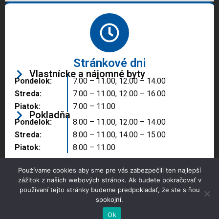
Stránkové dni
Vlastnícke a nájomné byty
Pondelok:
7.00 – 11.00, 12.00 – 14.00
Streda:
7.00 – 11.00, 12.00 – 16.00
Piatok:
7.00 – 11.00
Pokladňa
Pondelok:
8.00 – 11.00, 12.00 – 14.00
Streda:
8.00 – 11.00, 14.00 – 15.00
Piatok:
8.00 – 11.00
Používame cookies aby sme pre vás zabezpečili ten najlepší
zážitok z našich webových stránok. Ak budete pokračovať v
používaní tejto stránky budeme predpokladať, že ste s ňou
spokojní.
Copyright © 2025 Správa majetku mesta, n.o.,
Partizánske
Ok