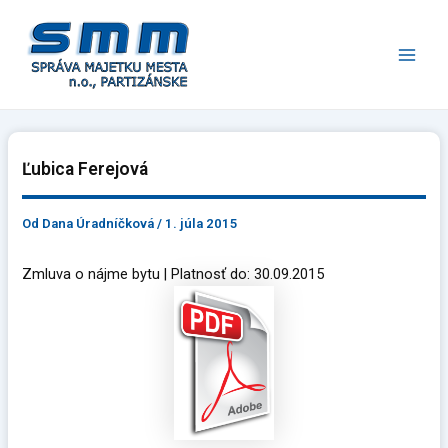
Preskočiť
Main
na
Men
obsah
Ľubica Ferejová
Od
Dana Úradníčková
/
1. júla 2015
Zmluva o nájme bytu | Platnosť do: 30.09.2015