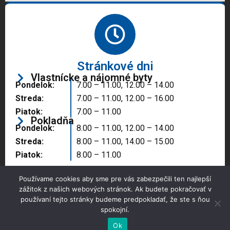
Stránkové dni
Vlastnícke a nájomné byty
Pondelok:
7.00 – 11.00, 12.00 – 14.00
Streda:
7.00 – 11.00, 12.00 – 16.00
Piatok:
7.00 – 11.00
Pokladňa
Pondelok:
8.00 – 11.00, 12.00 – 14.00
Streda:
8.00 – 11.00, 14.00 – 15.00
Piatok:
8.00 – 11.00
Používame cookies aby sme pre vás zabezpečili ten najlepší
zážitok z našich webových stránok. Ak budete pokračovať v
používaní tejto stránky budeme predpokladať, že ste s ňou
spokojní.
Copyright © 2025 Správa majetku mesta, n.o.,
Partizánske
Ok