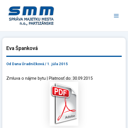
Preskočiť
Main
na
Men
obsah
Eva Španková
Od
Dana Úradníčková
/
1. júla 2015
Zmluva o nájme bytu | Platnosť do: 30.09.2015