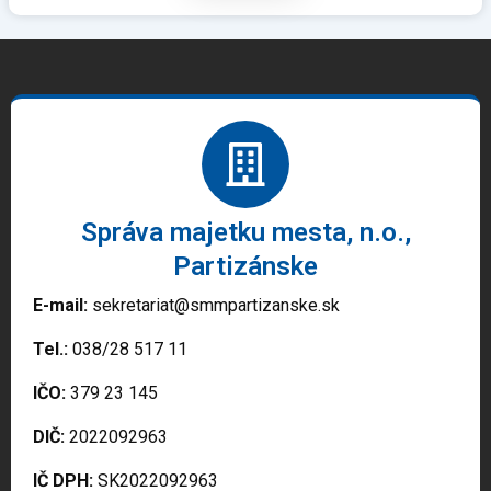
Správa majetku mesta, n.o.,
Partizánske
E-mail:
sekretariat@smmpartizanske.sk
Tel.:
038/28 517 11
IČO:
379 23 145
DIČ:
2022092963
IČ DPH:
SK2022092963