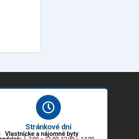
Stránkové dni
Vlastnícke a nájomné byty
ondelok:
7.00 – 11.00, 12.00 – 14.00