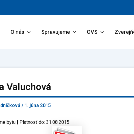
O nás
Spravujeme
OVS
Zverejň
a Valuchová
adníčková
/
1. júna 2015
me bytu | Platnosť do: 31.08.2015