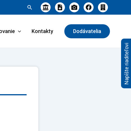
Hľadať
ovanie
Kontakty
Dodávatelia
Napíšte riaditeľovi