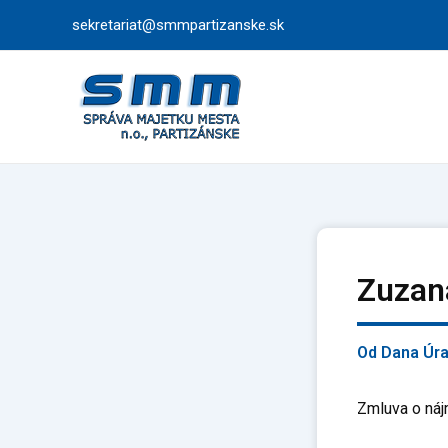
Preskočiť
sekretariat@smmpartizanske.sk
na
obsah
Zuzan
Od
Dana Úr
Zmluva o náj