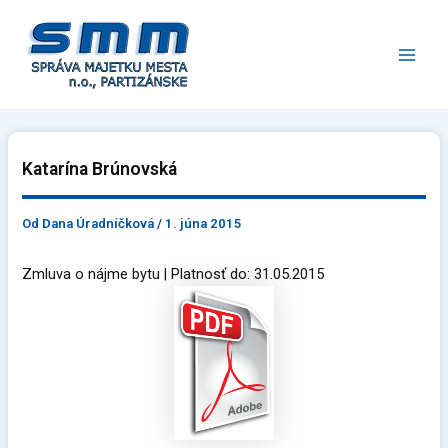
Preskočiť
Main
na
Men
obsah
Katarína Brúnovská
Od
Dana Úradníčková
/
1. júna 2015
Zmluva o nájme bytu | Platnosť do: 31.05.2015