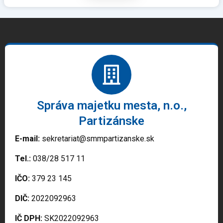
Správa majetku mesta, n.o.,
Partizánske
E-mail:
sekretariat@smmpartizanske.sk
Tel.:
038/28 517 11
IČO:
379 23 145
DIČ:
2022092963
IČ DPH:
SK2022092963