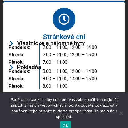
Stránkové dni
Vlastnícke a nájomné byty
Pondelok:
7.00 – 11.00, 12.00 – 14.00
Streda:
7.00 – 11.00, 12.00 – 16.00
Piatok:
7.00 – 11.00
Pokladňa
Pondelok:
8.00 – 11.00, 12.00 – 14.00
Streda:
8.00 – 11.00, 14.00 – 15.00
Piatok:
8.00 – 11.00
Používame cookies aby sme pre vás zabezpečili ten najlepší
zážitok z našich webových stránok. Ak budete pokračovať v
používaní tejto stránky budeme predpokladať, že ste s ňou
spokojní.
Copyright © 2025 Správa majetku mesta, n.o.,
Partizánske
Ok