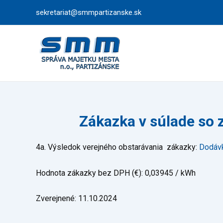
Preskočiť
sekretariat@smmpartizanske.sk
na
obsah
Zákazka v súlade so 
4a. Výsledok verejného obstarávania zákazky:
Dodáv
Hodnota zákazky bez DPH (€): 0,03945 / kWh
Zverejnené: 11.10.2024