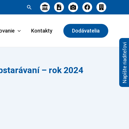
Hľadať
ovanie
Kontakty
Dodávatelia
Napíšte riaditeľovi
bstarávaní – rok 2024