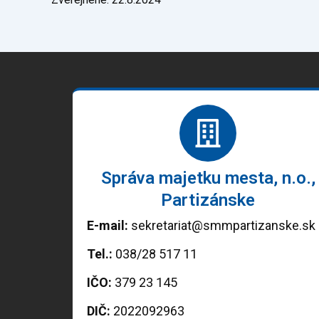
Správa majetku mesta, n.o.,
Partizánske
E-mail:
sekretariat@smmpartizanske.sk
Tel.:
038/28 517 11
IČO:
379 23 145
DIČ:
2022092963