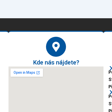
Kde nás nájdete?
P
S
P
P
S
P