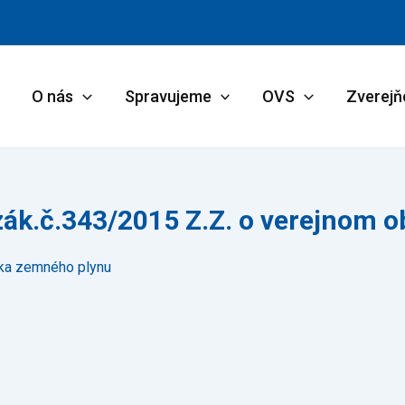
O nás
Spravujeme
OVS
Zverejň
zák.č.343/2015 Z.Z. o verejnom o
ka zemného plynu