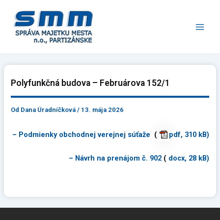
Preskočiť
Main
na
Men
obsah
Polyfunkčná budova – Februárova 152/1
Od
Dana Úradníčková
/
13. mája 2026
– Podmienky obchodnej verejnej súťaže
(
pdf, 310 kB)
– Návrh na prenájom č. 902
(
docx, 28 kB)