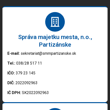
Správa majetku mesta, n.o.,
Partizánske
E-mail:
sekretariat@smmpartizanske.sk
Tel.:
038/28 517 11
IČO:
379 23 145
DIČ:
2022092963
IČ DPH:
SK2022092963