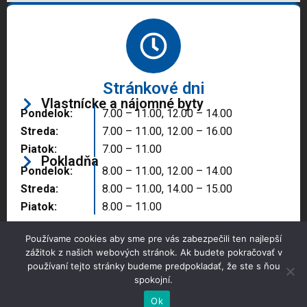
Stránkové dni
Vlastnícke a nájomné byty
Pondelok:
7.00 – 11.00, 12.00 – 14.00
Streda:
7.00 – 11.00, 12.00 – 16.00
Piatok:
7.00 – 11.00
Pokladňa
Pondelok:
8.00 – 11.00, 12.00 – 14.00
Streda:
8.00 – 11.00, 14.00 – 15.00
Piatok:
8.00 – 11.00
Používame cookies aby sme pre vás zabezpečili ten najlepší
zážitok z našich webových stránok. Ak budete pokračovať v
používaní tejto stránky budeme predpokladať, že ste s ňou
spokojní.
Copyright © 2025 Správa majetku mesta, n.o.,
Partizánske
Ok