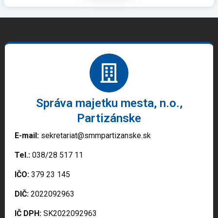
Správa majetku mesta, n.o.,
Partizánske
E-mail:
sekretariat@smmpartizanske.sk
Tel.:
038/28 517 11
IČO:
379 23 145
DIČ:
2022092963
IČ DPH:
SK2022092963