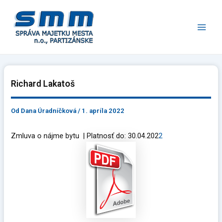
Preskočiť
Main
na
Men
obsah
Richard Lakatoš
Od
Dana Úradníčková
/
1. apríla 2022
Zmluva o nájme bytu | Platnosť do: 30.04.202
2