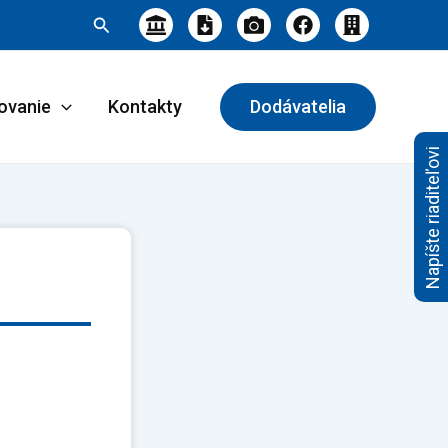
Hľadať
ovanie
Kontakty
Dodávatelia
Napíšte riaditeľovi