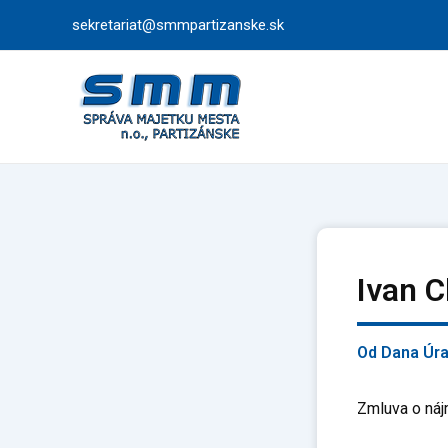
Preskočiť
sekretariat@smmpartizanske.sk
na
obsah
Ivan 
Od
Dana Úr
Zmluva o náj