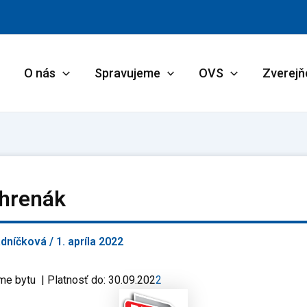
O nás
Spravujeme
OVS
Zverejň
Chrenák
adníčková
/
1. apríla 2022
me bytu | Platnosť do: 30.09.202
2