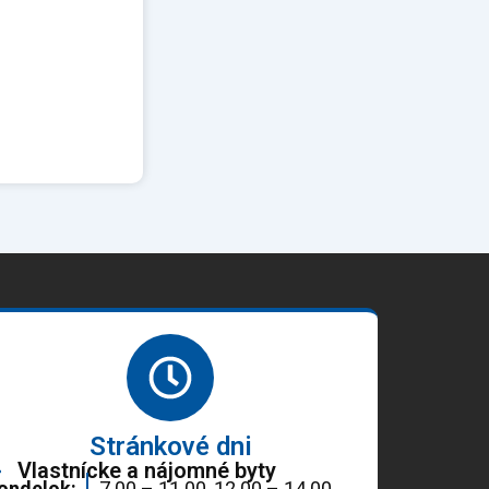
Stránkové dni
Vlastnícke a nájomné byty
ondelok:
7.00 – 11.00, 12.00 – 14.00