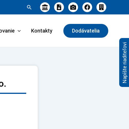
Hľadať
ovanie
Kontakty
Dodávatelia
Napíšte riaditeľovi
o.