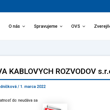
O nás
Spravujeme
OVS
Zverejň
A KABLOVYCH ROZVODOV s.r.
adníčková
/
1. marca 2022
atnosť do: neudáva sa