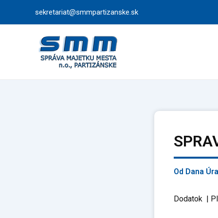
Preskočiť
sekretariat@smmpartizanske.sk
na
obsah
SPRAV
Od
Dana Úr
Dodatok | Pl