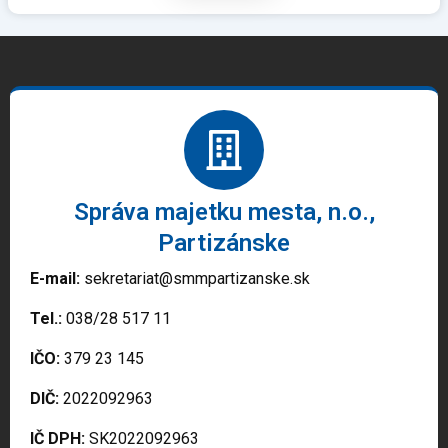
Správa majetku mesta, n.o.,
Partizánske
E-mail:
sekretariat@smmpartizanske.sk
Tel.:
038/28 517 11
IČO:
379 23 145
DIČ:
2022092963
IČ DPH:
SK2022092963