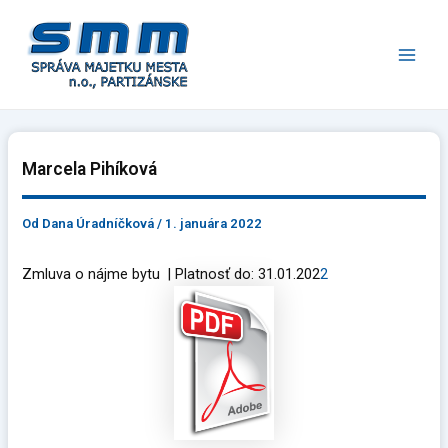
Preskočiť
Main
na
Men
obsah
Marcela Pihíková
Od
Dana Úradníčková
/
1. januára 2022
Zmluva o nájme bytu | Platnosť do: 31.01.202
2