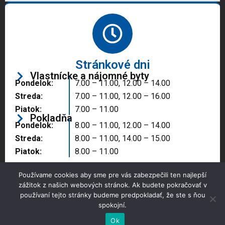
Stránkové dni
Vlastnícke a nájomné byty
Pondelok:
7.00 – 11.00, 12.00 – 14.00
Streda:
7.00 – 11.00, 12.00 – 16.00
Piatok:
7.00 – 11.00
Pokladňa
Pondelok:
8.00 – 11.00, 12.00 – 14.00
Streda:
8.00 – 11.00, 14.00 – 15.00
Piatok:
8.00 – 11.00
Používame cookies aby sme pre vás zabezpečili ten najlepší
zážitok z našich webových stránok. Ak budete pokračovať v
používaní tejto stránky budeme predpokladať, že ste s ňou
spokojní.
Copyright © 2025 Správa majetku mesta, n.o.,
Partizánske
Ok