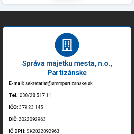
Správa majetku mesta, n.o.,
Partizánske
E-mail:
sekretariat@smmpartizanske.sk
Tel.:
038/28 517 11
IČO:
379 23 145
DIČ:
2022092963
IČ DPH:
SK2022092963