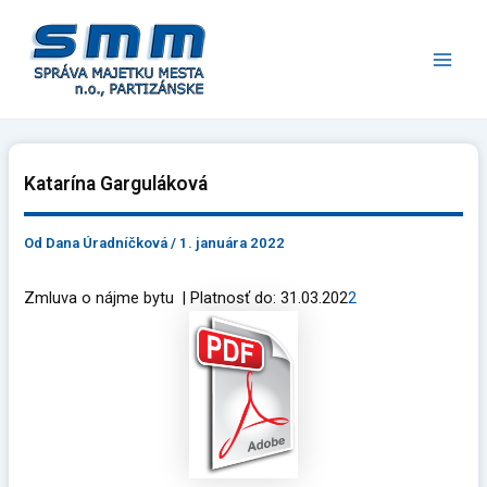
Preskočiť
Main
na
Men
obsah
Katarína Garguláková
Od
Dana Úradníčková
/
1. januára 2022
Zmluva o nájme bytu | Platnosť do: 31.03.202
2