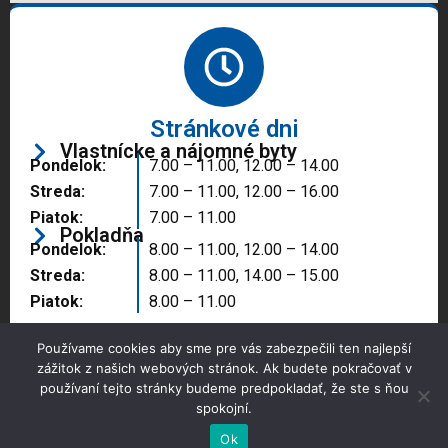
Stránkové dni
Vlastnícke a nájomné byty
Pondelok:
7.00 – 11.00, 12.00 – 14.00
Streda:
7.00 – 11.00, 12.00 – 16.00
Piatok:
7.00 – 11.00
Pokladňa
Pondelok:
8.00 – 11.00, 12.00 – 14.00
Streda:
8.00 – 11.00, 14.00 – 15.00
Piatok:
8.00 – 11.00
Používame cookies aby sme pre vás zabezpečili ten najlepší
zážitok z našich webových stránok. Ak budete pokračovať v
používaní tejto stránky budeme predpokladať, že ste s ňou
spokojní.
Copyright © 2025 Správa majetku mesta, n.o.,
Partizánske
Ok