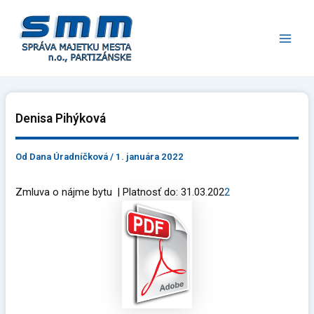
Preskočiť
Main
na
Men
obsah
Denisa Pihýková
Od
Dana Úradníčková
/
1. januára 2022
Zmluva o nájme bytu | Platnosť do: 31.03.202
2