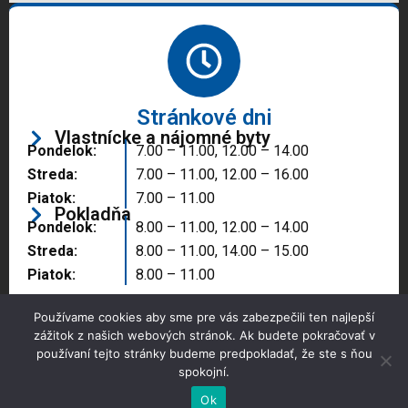
Stránkové dni
Vlastnícke a nájomné byty
Pondelok:
7.00 – 11.00, 12.00 – 14.00
Streda:
7.00 – 11.00, 12.00 – 16.00
Piatok:
7.00 – 11.00
Pokladňa
Pondelok:
8.00 – 11.00, 12.00 – 14.00
Streda:
8.00 – 11.00, 14.00 – 15.00
Piatok:
8.00 – 11.00
Používame cookies aby sme pre vás zabezpečili ten najlepší
zážitok z našich webových stránok. Ak budete pokračovať v
používaní tejto stránky budeme predpokladať, že ste s ňou
spokojní.
Copyright © 2025 Správa majetku mesta, n.o.,
Partizánske
Ok