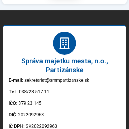
Správa majetku mesta, n.o.,
Partizánske
E-mail:
sekretariat@smmpartizanske.sk
Tel.:
038/28 517 11
IČO:
379 23 145
DIČ:
2022092963
IČ DPH:
SK2022092963