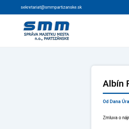
Preskočiť
sekretariat@smmpartizanske.sk
na
obsah
Albín 
Od
Dana Úr
Zmluva o náj