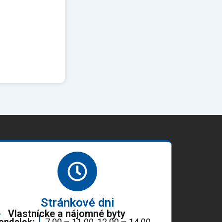
Stránkové dni
Vlastnícke a nájomné byty
ondelok:
7.00 – 11.00, 12.00 – 14.00