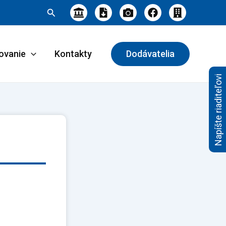
Hľadať
ovanie
Kontakty
Dodávatelia
Napíšte riaditeľovi