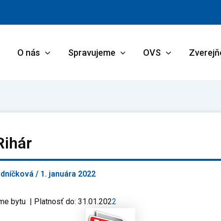
O nás
Spravujeme
OVS
Zverejň
Rihár
adníčková
/
1. januára 2022
me bytu | Platnosť do: 31.01.202
2