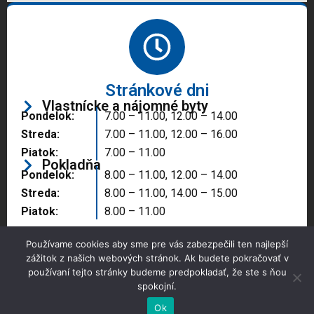
Stránkové dni
Vlastnícke a nájomné byty
Pondelok:
7.00 – 11.00, 12.00 – 14.00
Streda:
7.00 – 11.00, 12.00 – 16.00
Piatok:
7.00 – 11.00
Pokladňa
Pondelok:
8.00 – 11.00, 12.00 – 14.00
Streda:
8.00 – 11.00, 14.00 – 15.00
Piatok:
8.00 – 11.00
Používame cookies aby sme pre vás zabezpečili ten najlepší
zážitok z našich webových stránok. Ak budete pokračovať v
používaní tejto stránky budeme predpokladať, že ste s ňou
spokojní.
Copyright © 2025 Správa majetku mesta, n.o.,
Partizánske
Ok