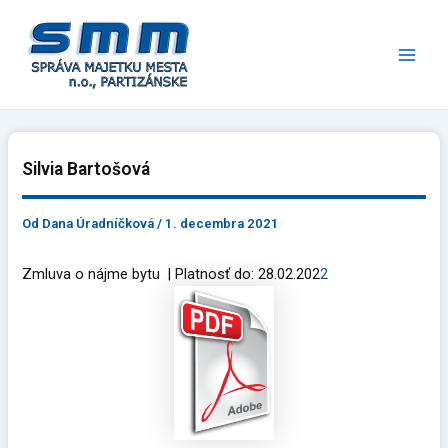
Preskočiť
Main
na
Men
obsah
Silvia Bartošová
Od
Dana Úradníčková
/
1. decembra 2021
Zmluva o nájme bytu | Platnosť do: 28.02.202
2