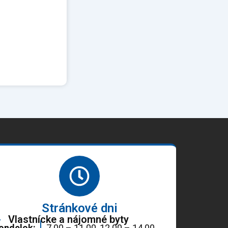
Stránkové dni
Vlastnícke a nájomné byty
ondelok:
7.00 – 11.00, 12.00 – 14.00