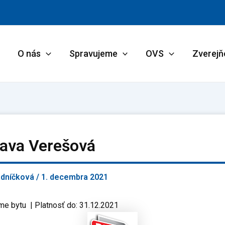
O nás
Spravujeme
OVS
Zverejň
lava Verešová
adníčková
/
1. decembra 2021
me bytu | Platnosť do: 31.12.2021