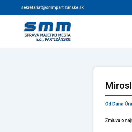
Preskočiť
sekretariat@smmpartizanske.sk
na
obsah
Miros
Od
Dana Úr
Zmluva o náj