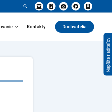
Hľadať
ovanie
Kontakty
Dodávatelia
Napíšte riaditeľovi