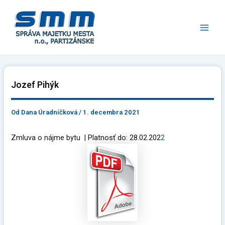
Preskočiť
Main
na
Men
obsah
Jozef Pihýk
Od
Dana Úradníčková
/
1. decembra 2021
Zmluva o nájme bytu | Platnosť do: 28.02.202
2