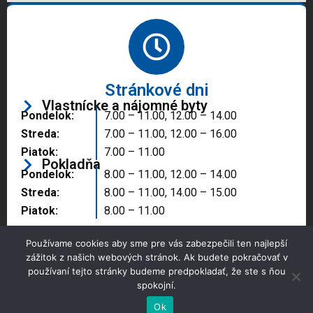
Stránkové dni
Vlastnícke a nájomné byty
Pondelok:
7.00 – 11.00, 12.00 – 14.00
Streda:
7.00 – 11.00, 12.00 – 16.00
Piatok:
7.00 – 11.00
Pokladňa
Pondelok:
8.00 – 11.00, 12.00 – 14.00
Streda:
8.00 – 11.00, 14.00 – 15.00
Piatok:
8.00 – 11.00
Používame cookies aby sme pre vás zabezpečili ten najlepší
zážitok z našich webových stránok. Ak budete pokračovať v
používaní tejto stránky budeme predpokladať, že ste s ňou
spokojní.
Copyright © 2025 Správa majetku mesta, n.o.,
Partizánske
Ok