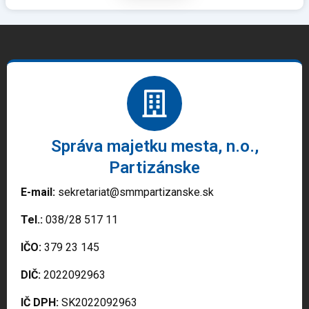
Správa majetku mesta, n.o.,
Partizánske
E-mail:
sekretariat@smmpartizanske.sk
Tel.:
038/28 517 11
IČO:
379 23 145
DIČ:
2022092963
IČ DPH:
SK2022092963