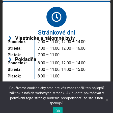
Stránkové dni
Vlastnícke a nájomné byty
Pondelok:
7.00 – 11.00, 12.00 – 14.00
Streda:
7.00 – 11.00, 12.00 – 16.00
Piatok:
7.00 – 11.00
Pokladňa
Pondelok:
8.00 – 11.00, 12.00 – 14.00
Streda:
8.00 – 11.00, 14.00 – 15.00
Piatok:
8.00 – 11.00
Používame cookies aby sme pre vás zabezpečili ten najlepší
zážitok z našich webových stránok. Ak budete pokračovať v
používaní tejto stránky budeme predpokladať, že ste s ňou
spokojní.
Copyright © 2025 Správa majetku mesta, n.o.,
Partizánske
Ok