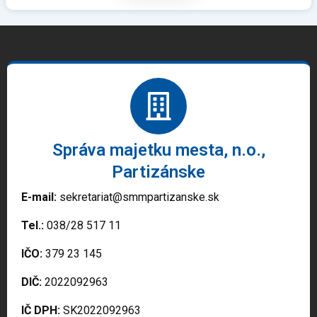
Správa majetku mesta, n.o.,
Partizánske
E-mail:
sekretariat@smmpartizanske.sk
Tel.:
038/28 517 11
IČO:
379 23 145
DIČ:
2022092963
IČ DPH:
SK2022092963