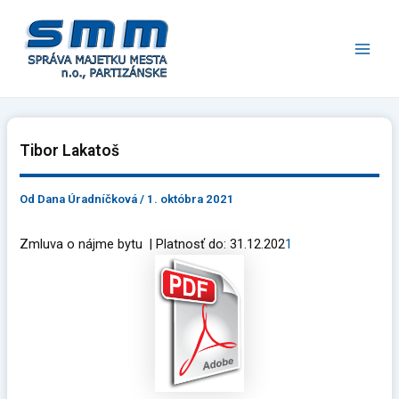
Preskočiť
Main
na
Men
obsah
Tibor Lakatoš
Od
Dana Úradníčková
/
1. októbra 2021
Zmluva o nájme bytu | Platnosť do: 31.12.202
1