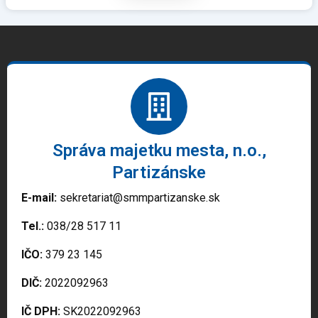
Správa majetku mesta, n.o.,
Partizánske
E-mail:
sekretariat@smmpartizanske.sk
Tel.:
038/28 517 11
IČO:
379 23 145
DIČ:
2022092963
IČ DPH:
SK2022092963