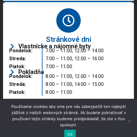
Stránkové dni
Vlastnícke a nájomné byty
Pondelok:
7.00 – 11.00, 12.00 – 14.00
Streda:
7.00 – 11.00, 12.00 – 16.00
Piatok:
7.00 – 11.00
Pokladňa
Pondelok:
8.00 – 11.00, 12.00 – 14.00
Streda:
8.00 – 11.00, 14.00 – 15.00
Piatok:
8.00 – 11.00
Používame cookies aby sme pre vás zabezpečili ten najlepší
zážitok z našich webových stránok. Ak budete pokračovať v
používaní tejto stránky budeme predpokladať, že ste s ňou
spokojní.
Copyright © 2025 Správa majetku mesta, n.o.,
Partizánske
Ok