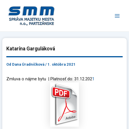
Preskočiť
Main
na
Men
obsah
Katarína Garguláková
Od
Dana Úradníčková
/
1. októbra 2021
Zmluva o nájme bytu | Platnosť do: 31.12.202
1