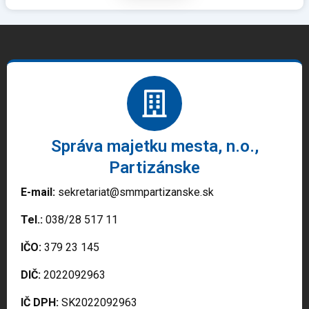
Správa majetku mesta, n.o.,
Partizánske
E-mail:
sekretariat@smmpartizanske.sk
Tel.:
038/28 517 11
IČO:
379 23 145
DIČ:
2022092963
IČ DPH:
SK2022092963