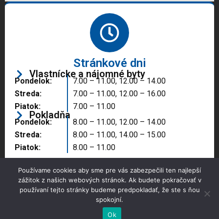
Stránkové dni
Vlastnícke a nájomné byty
Pondelok:
7.00 – 11.00, 12.00 – 14.00
Streda:
7.00 – 11.00, 12.00 – 16.00
Piatok:
7.00 – 11.00
Pokladňa
Pondelok:
8.00 – 11.00, 12.00 – 14.00
Streda:
8.00 – 11.00, 14.00 – 15.00
Piatok:
8.00 – 11.00
Používame cookies aby sme pre vás zabezpečili ten najlepší
zážitok z našich webových stránok. Ak budete pokračovať v
používaní tejto stránky budeme predpokladať, že ste s ňou
spokojní.
Copyright © 2025 Správa majetku mesta, n.o.,
Partizánske
Ok