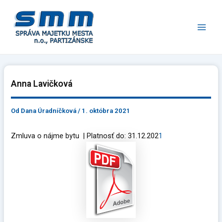
Preskočiť
Main
na
Men
obsah
Anna Lavičková
Od
Dana Úradníčková
/
1. októbra 2021
Zmluva o nájme bytu | Platnosť do: 31.12.202
1