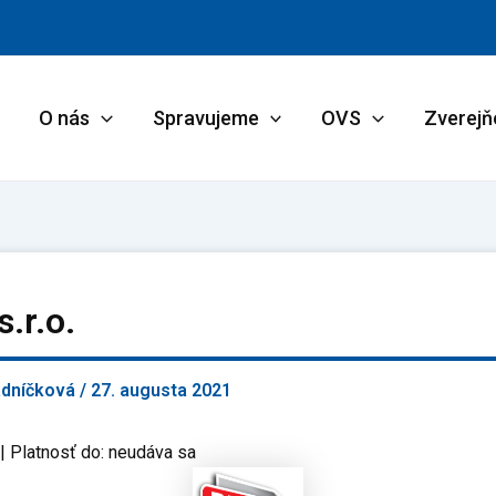
O nás
Spravujeme
OVS
Zverejň
.r.o.
adníčková
/
27. augusta 2021
| Platnosť do: neudáva sa