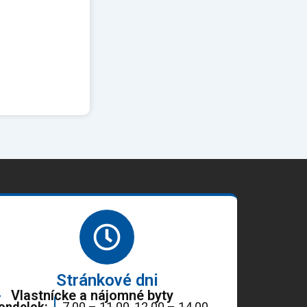
Stránkové dni
Vlastnícke a nájomné byty
ondelok:
7.00 – 11.00, 12.00 – 14.00