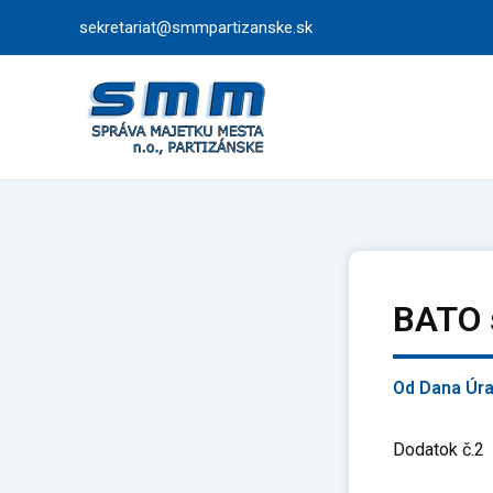
Preskočiť
sekretariat@smmpartizanske.sk
na
obsah
BATO s
Od
Dana Úr
Dodatok č.2 