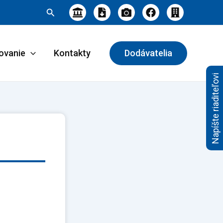
Hľadať
ovanie
Kontakty
Dodávatelia
Napíšte riaditeľovi