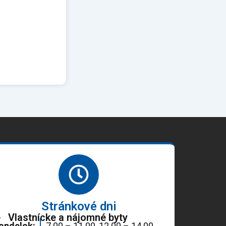
Stránkové dni
Vlastnícke a nájomné byty
ondelok:
7.00 – 11.00, 12.00 – 14.00