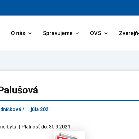
O nás
Spravujeme
OVS
Zverejň
 Palušová
adníčková
/
1. júla 2021
me bytu | Platnosť do: 30.9.2021