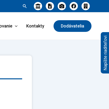
Hľadať
ovanie
Kontakty
Dodávatelia
Napíšte riaditeľovi