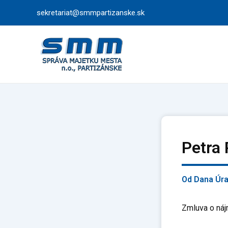
Preskočiť
sekretariat@smmpartizanske.sk
na
obsah
Petra
Od
Dana Úr
Zmluva o náj