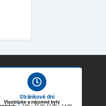
Stránkové dni
Vlastnícke a nájomné byty
ondelok:
7.00 – 11.00, 12.00 – 14.00