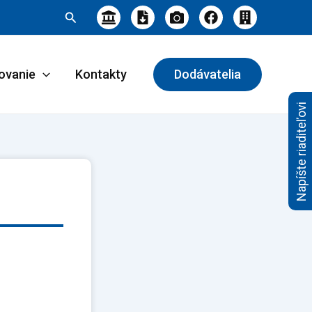
Hľadať
ovanie
Kontakty
Dodávatelia
Napíšte riaditeľovi