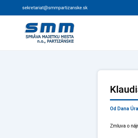
Preskočiť
sekretariat@smmpartizanske.sk
na
obsah
Klaud
Od
Dana Úr
Zmluva o náj