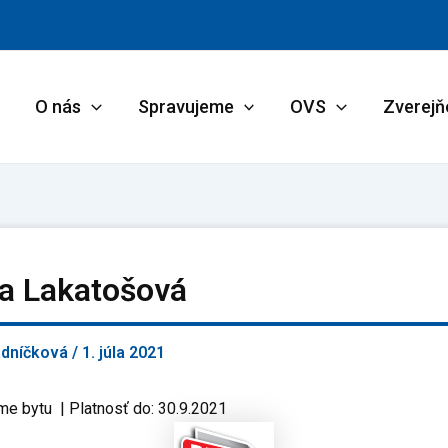
O nás
Spravujeme
OVS
Zverejň
ia Lakatošová
adníčková
/
1. júla 2021
me bytu | Platnosť do: 30.9.2021