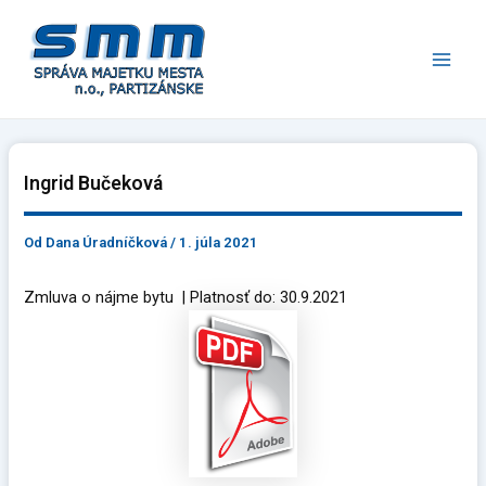
Preskočiť
Main
na
Men
obsah
Ingrid Bučeková
Od
Dana Úradníčková
/
1. júla 2021
Zmluva o nájme bytu | Platnosť do: 30.9.2021