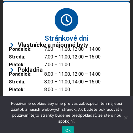
Stránkové dni
Vlastnícke a nájomné byty
Pondelok:
7.00 – 11.00, 12.00 – 14.00
Streda:
7.00 – 11.00, 12.00 – 16.00
Piatok:
7.00 – 11.00
Pokladňa
Pondelok:
8.00 – 11.00, 12.00 – 14.00
Streda:
8.00 – 11.00, 14.00 – 15.00
Piatok:
8.00 – 11.00
Používame cookies aby sme pre vás zabezpečili ten najlepší
zážitok z našich webových stránok. Ak budete pokračovať v
používaní tejto stránky budeme predpokladať, že ste s ňou
spokojní.
Copyright © 2025 Správa majetku mesta, n.o.,
Partizánske
Ok