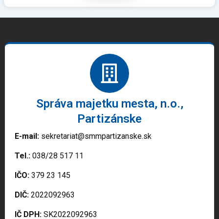
Správa majetku mesta, n.o.,
Partizánske
E-mail:
sekretariat@smmpartizanske.sk
Tel.:
038/28 517 11
IČO:
379 23 145
DIČ:
2022092963
IČ DPH:
SK2022092963