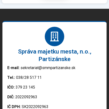
Správa majetku mesta, n.o.,
Partizánske
E-mail:
sekretariat@smmpartizanske.sk
Tel.:
038/28 517 11
IČO:
379 23 145
DIČ:
2022092963
IČ DPH:
SK2022092963