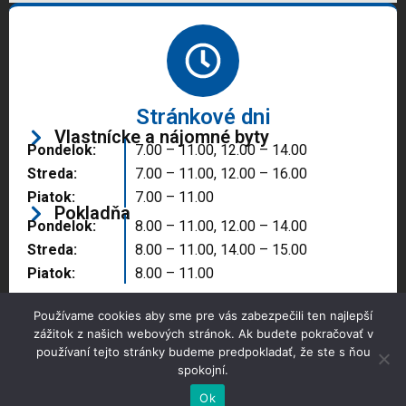
Stránkové dni
Vlastnícke a nájomné byty
Pondelok:
7.00 – 11.00, 12.00 – 14.00
Streda:
7.00 – 11.00, 12.00 – 16.00
Piatok:
7.00 – 11.00
Pokladňa
Pondelok:
8.00 – 11.00, 12.00 – 14.00
Streda:
8.00 – 11.00, 14.00 – 15.00
Piatok:
8.00 – 11.00
Používame cookies aby sme pre vás zabezpečili ten najlepší
zážitok z našich webových stránok. Ak budete pokračovať v
používaní tejto stránky budeme predpokladať, že ste s ňou
spokojní.
Copyright © 2025 Správa majetku mesta, n.o.,
Partizánske
Ok