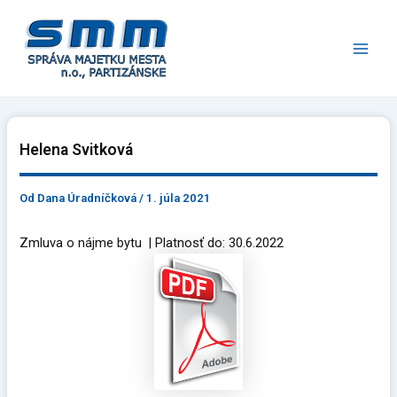
Preskočiť
Main
na
Men
obsah
Helena Svitková
Od
Dana Úradníčková
/
1. júla 2021
Zmluva o nájme bytu | Platnosť do: 30.6.2022