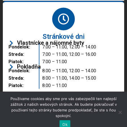
Stránkové dni
Vlastnícke a nájomné byty
Pondelok:
7.00 – 11.00, 12.00 – 14.00
Streda:
7.00 – 11.00, 12.00 – 16.00
Piatok:
7.00 – 11.00
Pokladňa
Pondelok:
8.00 – 11.00, 12.00 – 14.00
Streda:
8.00 – 11.00, 14.00 – 15.00
Piatok:
8.00 – 11.00
Používame cookies aby sme pre vás zabezpečili ten najlepší
zážitok z našich webových stránok. Ak budete pokračovať v
používaní tejto stránky budeme predpokladať, že ste s ňou
spokojní.
Copyright © 2025 Správa majetku mesta, n.o.,
Partizánske
Ok