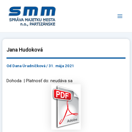
Preskočiť
Main
na
Men
obsah
Jana Hudoková
Od
Dana Úradníčková
/
31. mája 2021
Dohoda | Platnosť do: neudáva sa