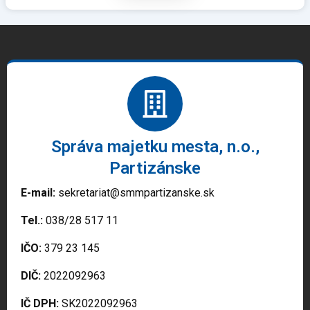
Správa majetku mesta, n.o.,
Partizánske
E-mail:
sekretariat@smmpartizanske.sk
Tel.:
038/28 517 11
IČO:
379 23 145
DIČ:
2022092963
IČ DPH:
SK2022092963