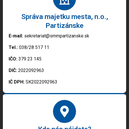
Správa majetku mesta, n.o.,
Partizánske
E-mail:
sekretariat@smmpartizanske.sk
Tel.:
038/28 517 11
IČO:
379 23 145
DIČ:
2022092963
IČ DPH:
SK2022092963