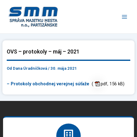
Preskočiť
Main
na
Men
obsah
OVS – protokoly – máj – 2021
Od
Dana Úradníčková
/
30. mája 2021
– Protokoly obchodnej verejnej súťaže
(
pdf, 156 kB)