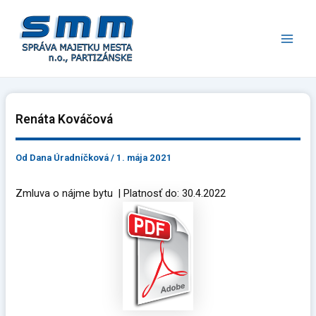
Preskočiť
Main
na
Men
obsah
Renáta Kováčová
Od
Dana Úradníčková
/
1. mája 2021
Zmluva o nájme bytu | Platnosť do: 30.4.2022