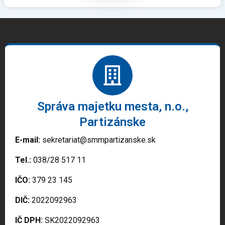
Správa majetku mesta, n.o.,
Partizánske
E-mail:
sekretariat@smmpartizanske.sk
Tel.:
038/28 517 11
IČO:
379 23 145
DIČ:
2022092963
IČ DPH:
SK2022092963