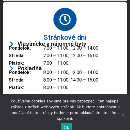
Stránkové dni
Vlastnícke a nájomné byty
Pondelok:
7.00 – 11.00, 12.00 – 14.00
Streda:
7.00 – 11.00, 12.00 – 16.00
Piatok:
7.00 – 11.00
Pokladňa
Pondelok:
8.00 – 11.00, 12.00 – 14.00
Streda:
8.00 – 11.00, 14.00 – 15.00
Piatok:
8.00 – 11.00
Používame cookies aby sme pre vás zabezpečili ten najlepší
zážitok z našich webových stránok. Ak budete pokračovať v
používaní tejto stránky budeme predpokladať, že ste s ňou
spokojní.
Copyright © 2025 Správa majetku mesta, n.o.,
Partizánske
Ok