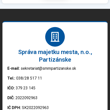
Správa majetku mesta, n.o.,
Partizánske
E-mail:
sekretariat@smmpartizanske.sk
Tel.:
038/28 517 11
IČO:
379 23 145
DIČ:
2022092963
IČ DPH:
SK2022092963