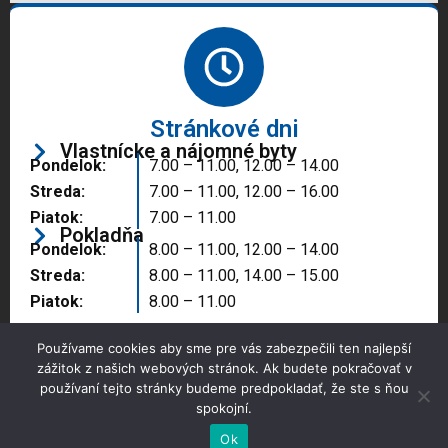
Stránkové dni
Vlastnícke a nájomné byty
Pondelok:
7.00 – 11.00, 12.00 – 14.00
Streda:
7.00 – 11.00, 12.00 – 16.00
Piatok:
7.00 – 11.00
Pokladňa
Pondelok:
8.00 – 11.00, 12.00 – 14.00
Streda:
8.00 – 11.00, 14.00 – 15.00
Piatok:
8.00 – 11.00
Používame cookies aby sme pre vás zabezpečili ten najlepší
zážitok z našich webových stránok. Ak budete pokračovať v
používaní tejto stránky budeme predpokladať, že ste s ňou
spokojní.
Copyright © 2025 Správa majetku mesta, n.o.,
Partizánske
Ok