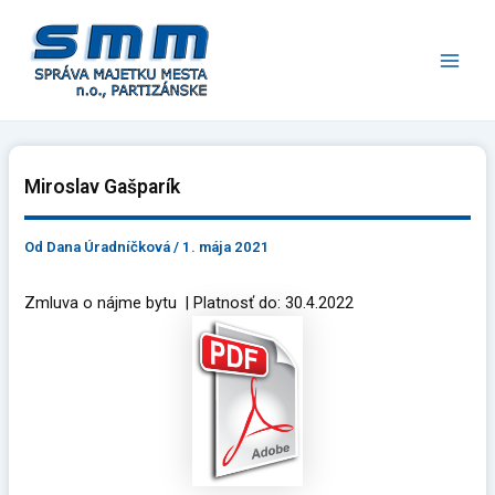
Preskočiť
Main
na
Men
obsah
Miroslav Gašparík
Od
Dana Úradníčková
/
1. mája 2021
Zmluva o nájme bytu | Platnosť do: 30.4.2022