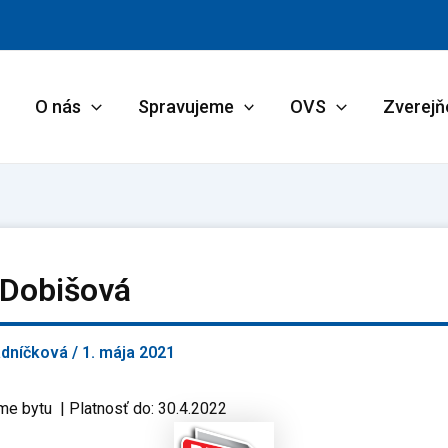
O nás
Spravujeme
OVS
Zverejň
 Dobišová
adníčková
/
1. mája 2021
me bytu | Platnosť do: 30.4.2022