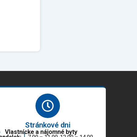
Stránkové dni
Vlastnícke a nájomné byty
ondelok:
7.00 – 11.00, 12.00 – 14.00