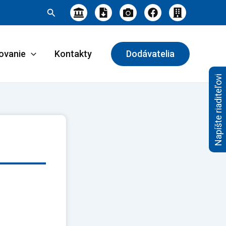
Hľadať
ovanie
Kontakty
Dodávatelia
Napíšte riaditeľovi