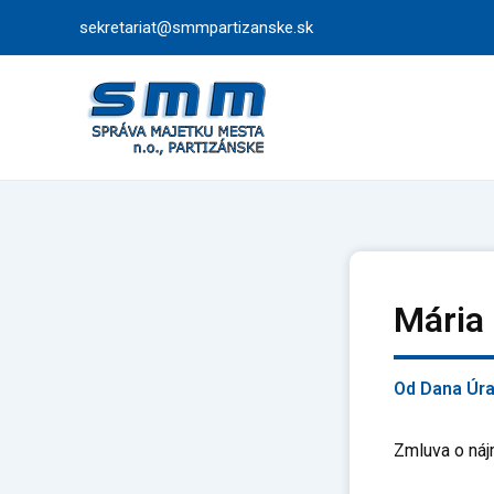
Preskočiť
sekretariat@smmpartizanske.sk
na
obsah
Mária
Od
Dana Úr
Zmluva o náj