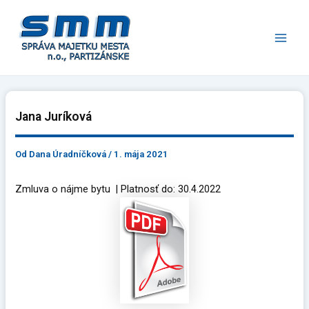
Preskočiť
Main
na
Men
obsah
Jana Juríková
Od
Dana Úradníčková
/
1. mája 2021
Zmluva o nájme bytu | Platnosť do: 30.4.2022