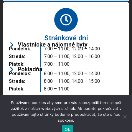
Stránkové dni
Vlastnícke a nájomné byty
Pondelok:
7.00 – 11.00, 12.00 – 14.00
Streda:
7.00 – 11.00, 12.00 – 16.00
Piatok:
7.00 – 11.00
Pokladňa
Pondelok:
8.00 – 11.00, 12.00 – 14.00
Streda:
8.00 – 11.00, 14.00 – 15.00
Piatok:
8.00 – 11.00
Používame cookies aby sme pre vás zabezpečili ten najlepší
zážitok z našich webových stránok. Ak budete pokračovať v
používaní tejto stránky budeme predpokladať, že ste s ňou
spokojní.
Copyright © 2025 Správa majetku mesta, n.o.,
Partizánske
Ok