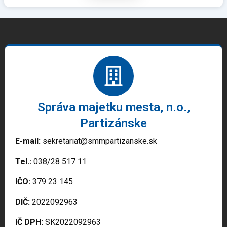
Správa majetku mesta, n.o.,
Partizánske
E-mail:
sekretariat@smmpartizanske.sk
Tel.:
038/28 517 11
IČO:
379 23 145
DIČ:
2022092963
IČ DPH:
SK2022092963