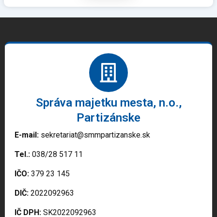
Správa majetku mesta, n.o.,
Partizánske
E-mail:
sekretariat@smmpartizanske.sk
Tel.:
038/28 517 11
IČO:
379 23 145
DIČ:
2022092963
IČ DPH:
SK2022092963