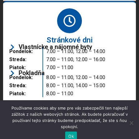
Stránkové dni
Vlastnícke a nájomné byty
Pondelok:
7.00 – 11.00, 12.00 – 14.00
Streda:
7.00 – 11.00, 12.00 – 16.00
Piatok:
7.00 – 11.00
Pokladňa
Pondelok:
8.00 – 11.00, 12.00 – 14.00
Streda:
8.00 – 11.00, 14.00 – 15.00
Piatok:
8.00 – 11.00
Používame cookies aby sme pre vás zabezpečili ten najlepší
zážitok z našich webových stránok. Ak budete pokračovať v
používaní tejto stránky budeme predpokladať, že ste s ňou
spokojní.
Copyright © 2025 Správa majetku mesta, n.o.,
Partizánske
Ok