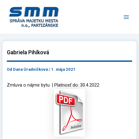
Preskočiť
Main
na
Men
obsah
Gabriela Pihíková
Od
Dana Úradníčková
/
1. mája 2021
Zmluva o nájme bytu | Platnosť do: 30.4.2022